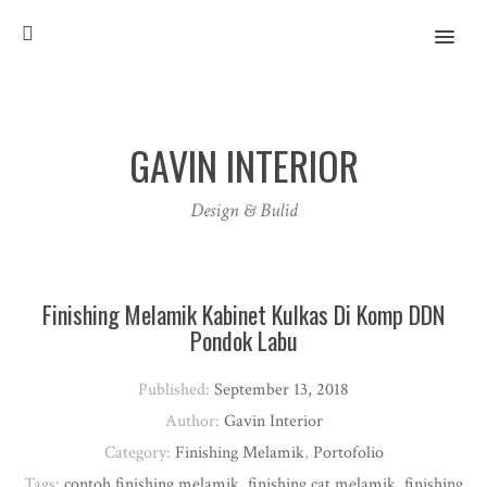
MENU
GAVIN INTERIOR
Design & Bulid
Finishing Melamik Kabinet Kulkas Di Komp DDN
Pondok Labu
Published:
September 13, 2018
Author:
Gavin Interior
Category:
Finishing Melamik
,
Portofolio
Tags:
contoh finishing melamik
,
finishing cat melamik
,
finishing