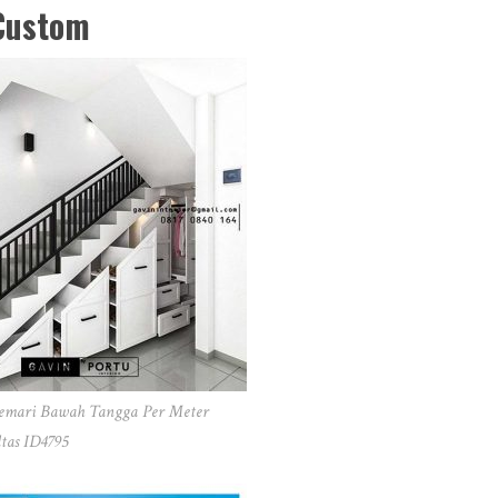
Custom
emari Bawah Tangga Per Meter
ltas ID4795