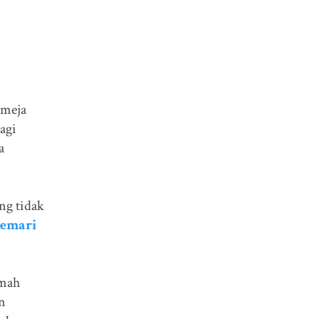
 meja
agi
a
ang tidak
emari
umah
n