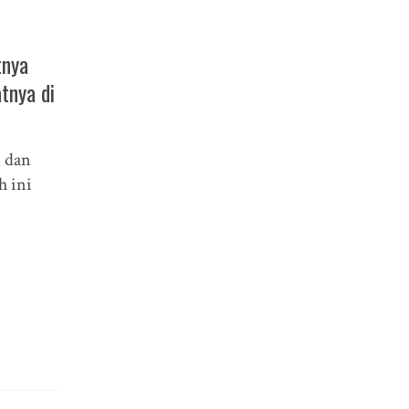
tnya
tnya di
n dan
h ini