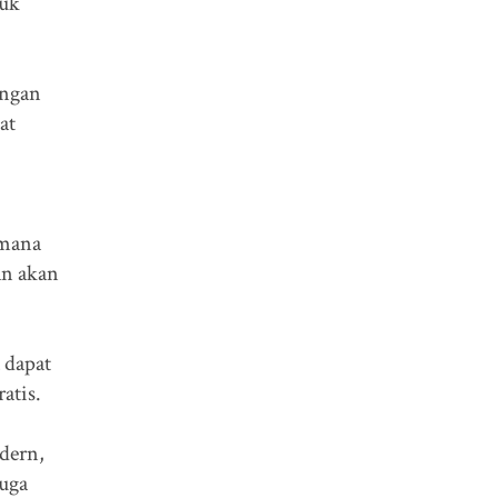
tuk
engan
at
imana
an akan
 dapat
atis.
dern,
juga