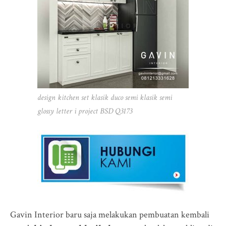
design kitchen set klasik duco semi klasik semi
glossy letter i project BSD Q3173
Gavin Interior baru saja melakukan pembuatan kembali