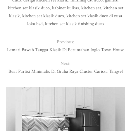
duco
,
design kitchen set klasik
,
finishing cat duco
,
gambar
kitchen set klasik duco
,
kabinet kulkas
,
kitchen set
,
kitchen set
klasik
,
kitchen set klasik duco
,
kitchen set klasik duco di nusa
loka bsd
,
kitchen set klasik finishing duco
Previous:
Lemari Bawah Tangga Klasik Di Perumahan Joglo Town House
Next:
Buat Partisi Minimalis Di Graha Raya Cluster Carissa Tangsel