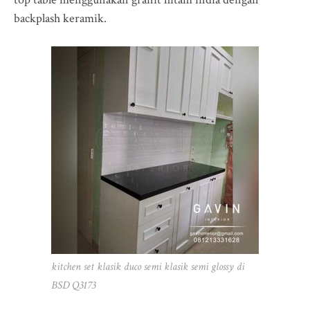
backplash keramik.
kitchen set klasik duco semi klasik semi glossy di
BSD Q3173