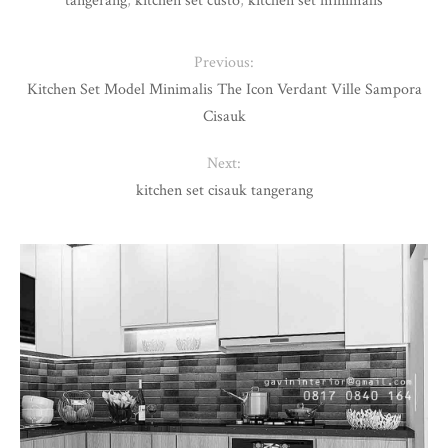
tangerang
,
kitchen set custo
,
kitchen set minimalis
Previous:
Kitchen Set Model Minimalis The Icon Verdant Ville Sampora
Cisauk
Next:
kitchen set cisauk tangerang