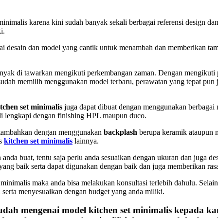
minimalis karena kini sudah banyak sekali berbagai referensi design da
i.
agai desain dan model yang cantik untuk menambah dan memberikan tamp
nyak di tawarkan mengikuti perkembangan zaman. Dengan mengikuti p
udah memilih menggunakan model terbaru, perawatan yang tepat pun j
chen set minimalis
juga dapat dibuat dengan menggunakan berbagai m
 di lengkapi dengan finishing HPL maupun duco.
da tambahkan dengan menggunakan
backplash
berupa keramik ataupun m
is
kitchen set minimalis
lainnya.
anda buat, tentu saja perlu anda sesuaikan dengan ukuran dan juga de
 yang baik serta dapat digunakan dengan baik dan juga memberikan ra
minimalis maka anda bisa melakukan konsultasi terlebih dahulu. Selai
 serta menyesuaikan dengan budget yang anda miliki.
 mudah mengenai
model kitchen set minimalis
kepada kam