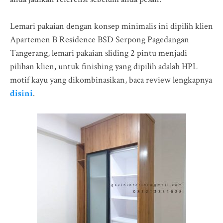
Lemari pakaian dengan konsep minimalis ini dipilih klien
Apartemen B Residence BSD Serpong Pagedangan
Tangerang, lemari pakaian sliding 2 pintu menjadi
pilihan klien, untuk finishing yang dipilih adalah HPL
motif kayu yang dikombinasikan, baca review lengkapnya
disini
.