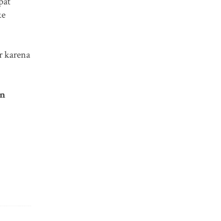
pat
ke
r karena
an