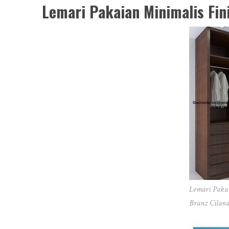
Lemari Pakaian Minimalis Fin
Lemari Paka
Branz Ciland