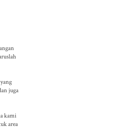
uangan
aruslah
 yang
dan juga
ma kami
tuk area