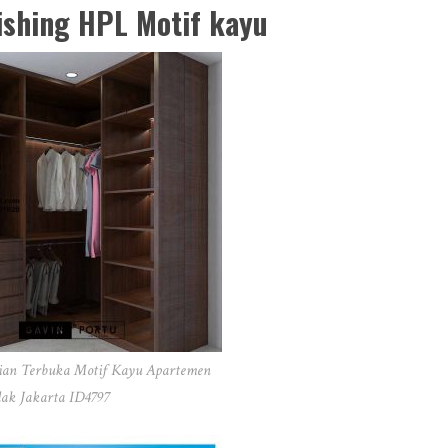
ishing HPL Motif kayu
ian Terbuka Motif Kayu Apartemen
ak Jakarta ID4797