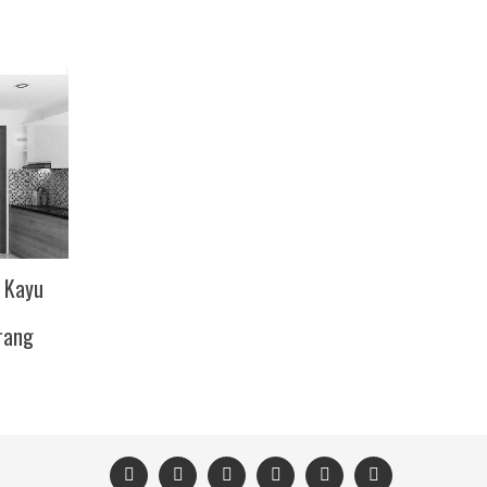
f Kayu
rang