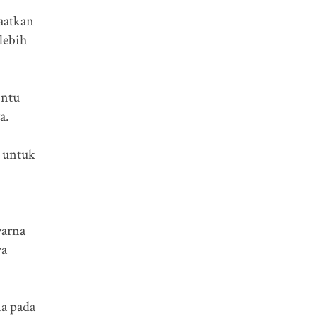
aatkan
lebih
intu
a.
, untuk
warna
ya
na pada