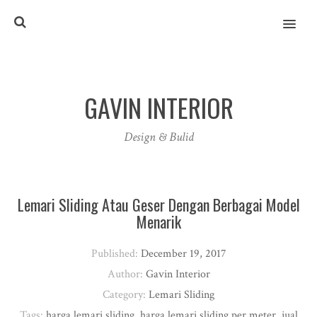
MENU
GAVIN INTERIOR
Design & Bulid
Lemari Sliding Atau Geser Dengan Berbagai Model
Menarik
Published:
December 19, 2017
Author:
Gavin Interior
Category:
Lemari Sliding
Tags:
harga lemari sliding
,
harga lemari sliding per meter
,
jual